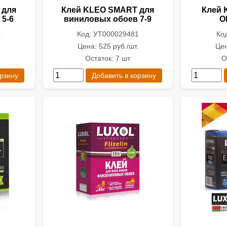
 для
Клей KLEO SMART для
Клей 
5-6
виниловых обоев 7-9
O
0
Код: УТ000029481
Ко
.
Цена: 525 руб./шт.
Цен
Остаток: 7 шт
О
орзину
Добавить в корзину