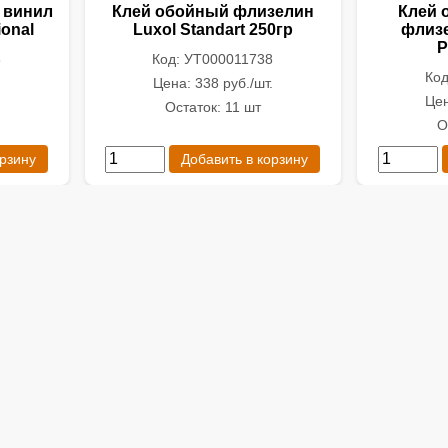
 винил
Клей обойный флизелин
Клей 
ional
Luxol Standart 250гр
флизе
P
3
Код: УТ000011738
Код
.
Цена: 338 руб./шт.
Цен
Остаток: 11 шт
О
орзину
Добавить в корзину