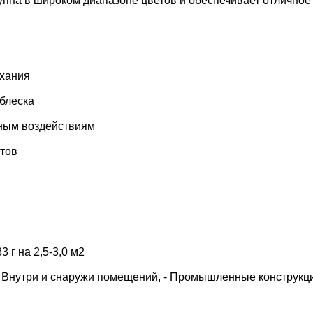
упна в широком диапазоне цветов и обеспечивает отличное
хания
 блеска
дным воздействиям
етов
3 г на 2,5-3,0 м2
 Внутри и снаружи помещений, - Промышленные конструкци