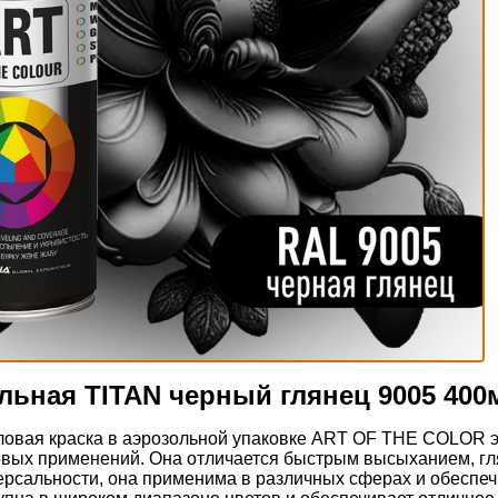
льная TITAN черный глянец 9005 400
овая краска в аэрозольной упаковке ART OF THE COLOR э
ых применений. Она отличается быстрым высыханием, гл
ерсальности, она применима в различных сферах и обеспеч