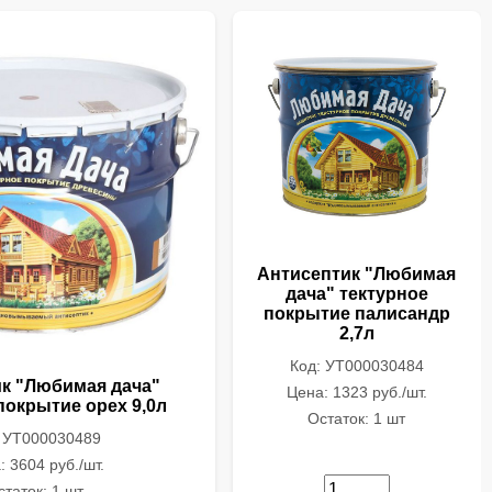
Антисептик "Любимая
дача" тектурное
покрытие палисандр
2,7л
Код: УТ000030484
к "Любимая дача"
Цена: 1323 руб./шт.
покрытие орех 9,0л
Остаток: 1 шт
: УТ000030489
: 3604 руб./шт.
статок: 1 шт