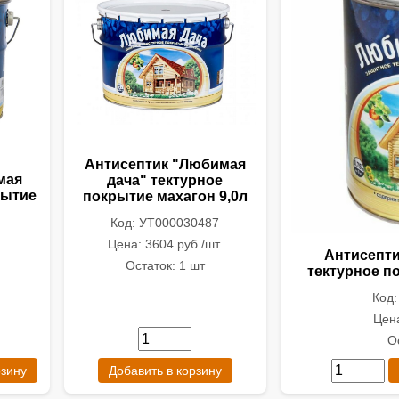
Антисептик "Любимая
мая
дача" тектурное
рытие
покрытие махагон 9,0л
Код: УТ000030487
Цена: 3604 руб./шт.
Антисепти
Остаток: 1 шт
тектурное п
Код
Цена
О
рзину
Добавить в корзину