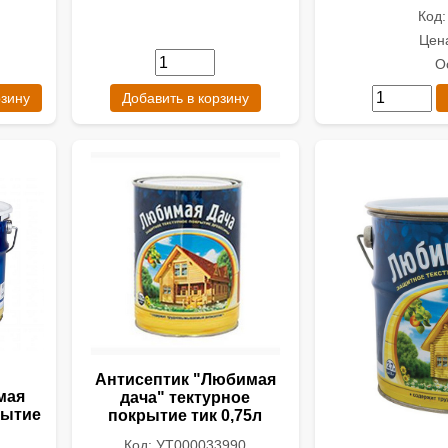
Код
Цена
О
рзину
Добавить в корзину
Антисептик "Любимая
мая
дача" тектурное
рытие
покрытие тик 0,75л
Код: УТ000033990