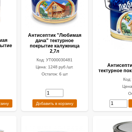
Антисептик "Любимая
мая
дача" тектурное
рытие
покрытие калужница
2,7л
Код: УТ000030481
Антисепти
Цена: 1248 руб./шт.
тектурное по
Остаток: 6 шт
Код
Цена
О
рзину
Добавить в корзину