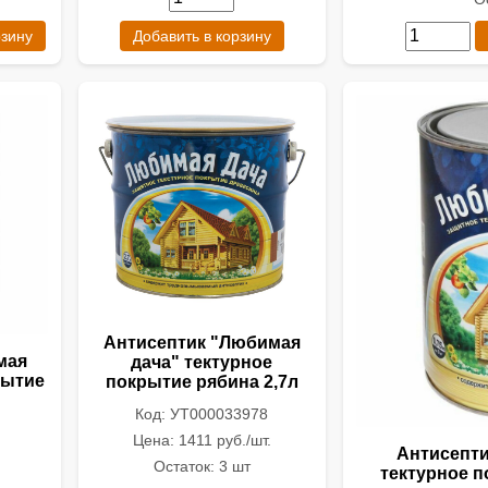
рзину
Добавить в корзину
Антисептик "Любимая
мая
дача" тектурное
рытие
покрытие рябина 2,7л
Код: УТ000033978
Цена: 1411 руб./шт.
Антисепти
Остаток: 3 шт
тектурное п