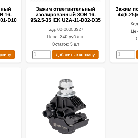
ьный
Зажим ответвительный
Зажим п
И 16-
изолированный ЗОИ 16-
4x(6-25
D01-D10
95/2.5-35 IEK UZA-11-D02-D35
Код
Код: 00-00053927
Цен
.
Цена: 340 руб./шт.
О
Остаток: 5 шт
орзину
Добавить в корзину