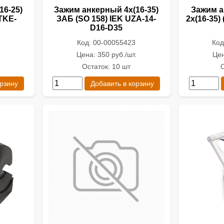
16-25)
Зажим анкерный 4х(16-35)
Зажим а
TKE-
ЗАБ (SO 158) IEK UZA-14-
2х(16-35)
D16-D35
Код: 00-00055423
Код
.
Цена: 350 руб./шт.
Цен
Остаток: 10 шт
О
орзину
Добавить в корзину