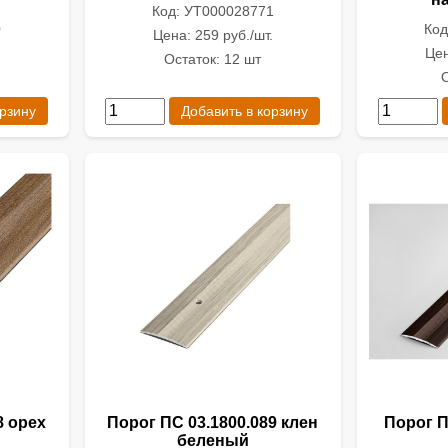
Код: УТ000028771
0
Код
Цена: 259 руб./шт.
.
Цен
Остаток: 12 шт
О
орзину
Добавить в корзину
8 орех
Порог ПС 03.1800.089 клен
Порог П
беленый