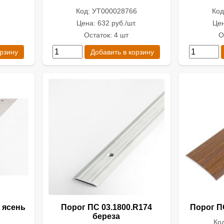
Код: УТ000028766
Код
.
Цена: 632 руб./шт.
Цен
Остаток: 4 шт
О
орзину
Добавить в корзину
 ясень
Порог ПС 03.1800.R174
Порог П
береза
Ко