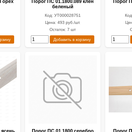
8 орех
Порог ПС 01.1800.089 клен
Порог П
беленый
Код: УТ000028751
Код
.
Цена: 493 руб./шт.
Цен
Остаток: 7 шт
О
орзину
Добавить в корзину
 ясень
Порог ПС 01.1800.серебро
Порог П