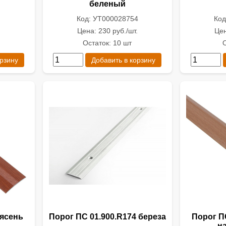
беленый
Код: УТ000028754
Код
.
Цена: 230 руб./шт.
Цен
Остаток: 10 шт
О
орзину
Добавить в корзину
 ясень
Порог ПС 01.900.R174 береза
Порог ПС
н